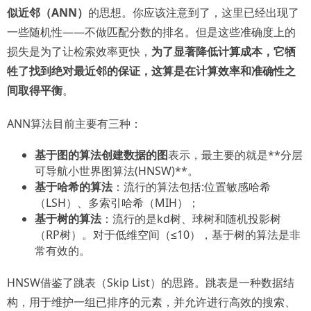
似近邻（ANN）
的思想。你应该注意到了，这里已经出现了
一些随机性——不做匹配分数的排名。但是这些准确度上的
损失是为了让检索效率更快，
为了显著降低计算成本，它牺
牲了找到绝对最近邻的保证，这算是在计算效率和准确性之
间取得平衡
。
ANN算法目前主要有三种：
基于图的算法创建数据的图
表示，最主要的就是**分层
可导航小世界图算法(HNSW)**。
基于哈希的算法
：流行的算法包括:位置敏感哈希
（LSH）、多索引哈希（MIH）；
基于树的算法
：流行的是kd树、球树和随机投影树
（RP树）。对于低维空间（≤10），基于树的算法是非
常有效的。
HNSW借鉴了跳表（Skip List）的思路。跳表是一种数据结
构，用于维护一组已排序的元素，并允许进行高效的搜索、