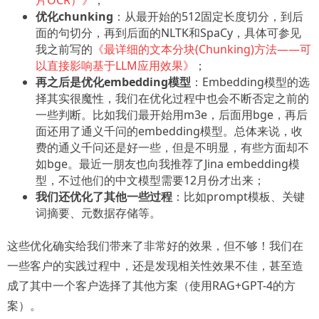
片OCR）》
；
优化chunking
：从最开始的512固定长度切分，到后
面的句切分，再到后面的NLTK和SpaCy，具体可参见
我之前写的
《最详细的文本分块(Chunking)方法——可
以直接影响基于LLM应用效果》
；
再之后是优化embedding模型
：Embedding模型的选
择其实很魔性，我们在优化过程中也会不断否定之前的
一些判断。比如我们最开始用m3e，后面用bge，再后
面还用了通义千问的embedding模型。总体来说，收
费的通义千问还是好一些，但是不明显，有些方面却不
如bge。最近一朋友也向我推荐了Jina embedding模
型，不过他们的中文模型需要12月份才出来；
我们还优化了其他一些过程
：比如prompt模板、关键
词摘要、元数据存储等。
这些优化确实给我们带来了非常好的效果，但不够！我们在
一些客户的实践过程中，还是发现相关性效果不佳，甚至造
成了其中一个客户选择了其他方案（使用RAG+GPT-4的方
案）。