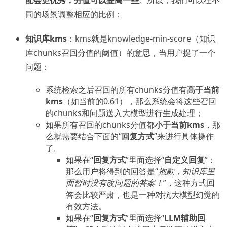
同的场景调整相应的比例；
知识库kms
：kms就是knowledge-min-score（知识
库chunks召回分值的阈值）的意思，当用户提了一个
问题：
系统检索之后召回的所有chunks分值有
高于当前
kms
（如当前的0.61），那么系统会将这些召回
的chunks和问题送入大模型进行生成处理；
如果所有召回的chunks分值都
小于当前kms
，那
么就需要结合下面的“
回复方式
”来进行具体操作
了。
如果在“
回复方式
”里面选择“
自定义回复
”：
那么用户将得到的回答是“
抱歉，知识库里
面暂时没有改问题的答案！
”，这种方式回
答会比较严肃，也是一种对抗大模型幻觉的
有效方法。
如果在“
回复方式
”里面选择“
LLM辅助回