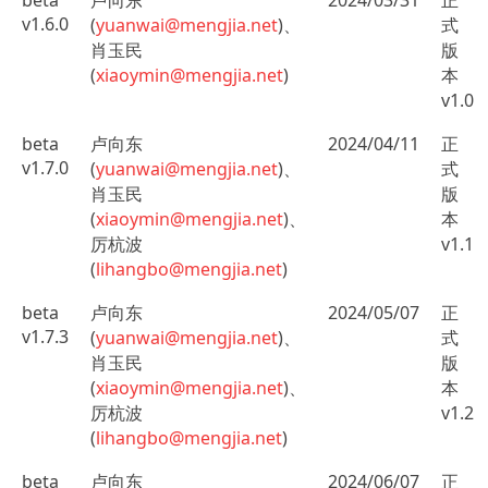
v1.6.0
(
yuanwai@mengjia.net
)、
式
肖玉民
版
(
xiaoymin@mengjia.net
)
本
v1.0
beta
卢向东
2024/04/11
正
v1.7.0
(
yuanwai@mengjia.net
)、
式
肖玉民
版
(
xiaoymin@mengjia.net
)、
本
厉杭波
v1.1
(
lihangbo@mengjia.net
)
beta
卢向东
2024/05/07
正
v1.7.3
(
yuanwai@mengjia.net
)、
式
肖玉民
版
(
xiaoymin@mengjia.net
)、
本
厉杭波
v1.2
(
lihangbo@mengjia.net
)
beta
卢向东
2024/06/07
正