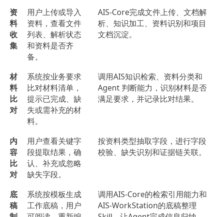
资
用户上传或导入
AIS-Core完成文件上传、文档解
料
资料，查看文件
析、知识加工、资料识别和项目
收
列表、解析状态
文档沉淀。
集
和资料是否齐
备。
材
系统按业务要求
调用AIS知识检索、资料分类和
料
比对材料清单，
Agent 判断能力，识别材料是否
比
提示已完成、缺
满足要求，并记录比对结果。
对
失或需补充的材
料。
内
用户查看关键字
按资料类型抽取字段，进行字段
容
段提取结果，确
校验、缺失识别和证据链关联。
比
认、补充或忽略
对
缺失字段。
底
系统按模板生成
调用AIS-Core的检索引用能力和
稿
工作底稿，用户
AIS-WorkStation的底稿整理
制
可阅读、重新编
Skill，让Agent完成信息归纳、