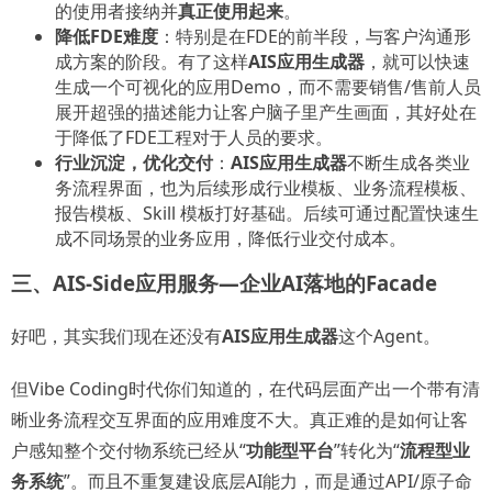
的使用者接纳并
真正使用起来
。
降低FDE难度
：特别是在FDE的前半段，与客户沟通形
成方案的阶段。有了这样
AIS应用生成器
，就可以快速
生成一个可视化的应用Demo，而不需要销售/售前人员
展开超强的描述能力让客户脑子里产生画面，其好处在
于降低了FDE工程对于人员的要求。
行业沉淀，优化交付
：
AIS应用生成器
不断生成各类业
务流程界面，也为后续形成行业模板、业务流程模板、
报告模板、Skill 模板打好基础。后续可通过配置快速生
成不同场景的业务应用，降低行业交付成本。
三、AIS-Side应用服务—企业AI落地的Facade
好吧，其实我们现在还没有
AIS应用生成器
这个Agent。
但Vibe Coding时代你们知道的，在代码层面产出一个带有清
晰业务流程交互界面的应用难度不大。真正难的是如何让客
户感知整个交付物系统已经从“
功能型平台
”转化为“
流程型业
务系统
”。而且不重复建设底层AI能力，而是通过API/原子命