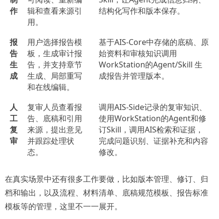
作
辑和查看来源引
结构化写作和版本保存。
用。
报
用户选择报告模
基于AIS-Core中存储的底稿、原
告
板，生成审计报
始资料和审核知识调用
生
告，并支持章节
WorkStation的Agent/Skill 生
成
生成、局部重写
成报告并管理版本。
和在线编辑。
人
复审人员查看报
调用AIS-Side记录的复审知识、
工
告、底稿和引用
使用WorkStation的Agent和修
复
来源，提出意见
订Skill，调用AIS检索和证据，
审
并跟踪处理状
完成问题识别、证据补充和内容
态。
修改。
在真实场景中还有很多工作要做，比如版本管理、修订、归
档和输出，以及流程、材料清单、底稿规范模板、报告标准
模板等的管理，这里不一一展开。